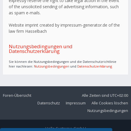
expressly reserve the right to take legal action in the event
of the unsolicited sending of advertising information, such
as spam e-mails.
Website imprint created by impressum-generator.de of the
law firm Hasselbach
Nutzungsbedingungen und
Datenschutzerklärung
Sie können die Nutzungsbedingungen und die Datenschutzrichtlinie
hier nachlesen:
Nutzungsbedingungen
und
Datenschutzerklärung
Foren-Übersicht
Alle Zeiten sind
UTC+02:00
Datenschutz
Impressum
Alle Cookies löschen
Nutzungsbedingungen
Volla Systeme GmbH