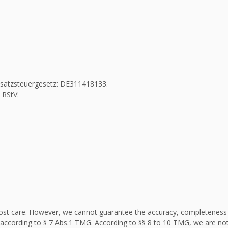
Umsatzsteuergesetz: DE311418133.
 RStV:
st care. However, we cannot guarantee the accuracy, completeness an
according to § 7 Abs.1 TMG. According to §§ 8 to 10 TMG, we are not 