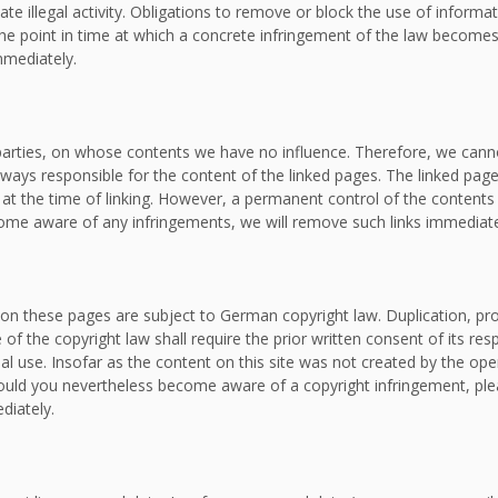
ate illegal activity. Obligations to remove or block the use of inform
om the point in time at which a concrete infringement of the law bec
mmediately.
d parties, on whose contents we have no influence. Therefore, we canno
lways responsible for the content of the linked pages. The linked page
e at the time of linking. However, a permanent control of the contents
ecome aware of any infringements, we will remove such links immediate
on these pages are subject to German copyright law. Duplication, proc
f the copyright law shall require the prior written consent of its re
al use. Insofar as the content on this site was not created by the oper
. Should you nevertheless become aware of a copyright infringement, p
diately.