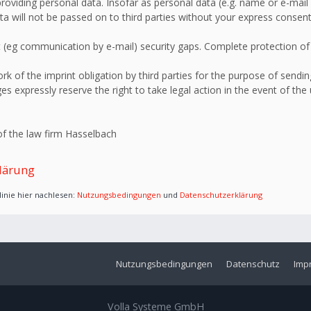
roviding personal data. Insofar as personal data (e.g. name or e-mail 
ata will not be passed on to third parties without your express consent
 (eg communication by e-mail) security gaps. Complete protection of d
 of the imprint obligation by third parties for the purpose of sending
s expressly reserve the right to take legal action in the event of the
f the law firm Hasselbach
lärung
inie hier nachlesen:
Nutzungsbedingungen
und
Datenschutzerklärung
Nutzungsbedingungen
Datenschutz
Imp
Volla Systeme GmbH