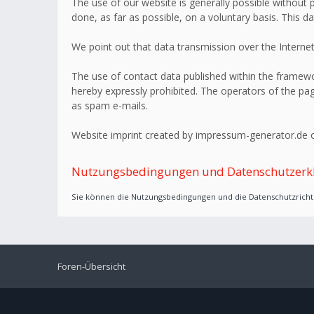
The use of our website is generally possible without p
done, as far as possible, on a voluntary basis. This d
We point out that data transmission over the Internet
The use of contact data published within the framework
hereby expressly prohibited. The operators of the page
as spam e-mails.
Website imprint created by impressum-generator.de o
Nutzungsbedingungen und Datenschutzerk
Sie können die Nutzungsbedingungen und die Datenschutzrichtl
Foren-Übersicht