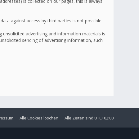
addresses) is collected on our pages, this is always
.
ata against access by third parties is not possible.
 unsolicited advertising and information materials is
 unsolicited sending of advertising information, such
ressum
Alle Cookies löschen
Alle Zeiten sind
UTC+02:00