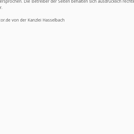
ersprochen. Die Betreiber der Seiten behalten sich ausdrücklich recht
r.
or.de von der Kanzlei Hasselbach