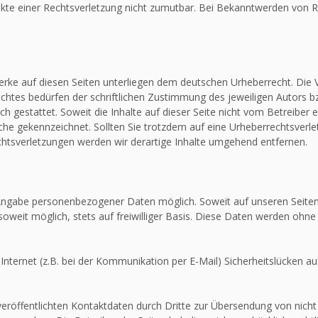
unkte einer Rechtsverletzung nicht zumutbar. Bei Bekanntwerden von R
Werke auf diesen Seiten unterliegen dem deutschen Urheberrecht. Die V
htes bedürfen der schriftlichen Zustimmung des jeweiligen Autors bz
ch gestattet. Soweit die Inhalte auf dieser Seite nicht vom Betreiber 
olche gekennzeichnet. Sollten Sie trotzdem auf eine Urheberrechtsver
tsverletzungen werden wir derartige Inhalte umgehend entfernen.
e Angabe personenbezogener Daten möglich. Soweit auf unseren Seit
soweit möglich, stets auf freiwilliger Basis. Diese Daten werden ohne
Internet (z.B. bei der Kommunikation per E-Mail) Sicherheitslücken au
röffentlichten Kontaktdaten durch Dritte zur Übersendung von nicht