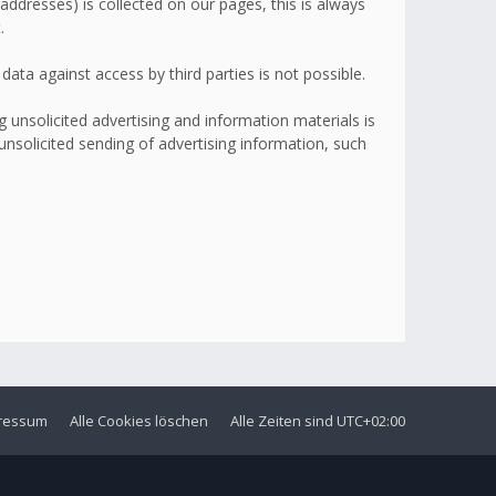
addresses) is collected on our pages, this is always
.
ata against access by third parties is not possible.
 unsolicited advertising and information materials is
 unsolicited sending of advertising information, such
ressum
Alle Cookies löschen
Alle Zeiten sind
UTC+02:00