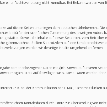
unkte einer Rechtsverletzung nicht zumutbar. Bei Bekanntwerden von R
Werke auf diesen Seiten unterliegen dem deutschen Urheberrecht. Die V
htes bedürfen der schriftlichen Zustimmung des jeweiligen Autors bz
ch gestattet. Soweit die Inhalte auf dieser Seite nicht vom Betreiber 
olche gekennzeichnet. Sollten Sie trotzdem auf eine Urheberrechtsver
tsverletzungen werden wir derartige Inhalte umgehend entfernen.
e Angabe personenbezogener Daten möglich. Soweit auf unseren Seit
soweit möglich, stets auf freiwilliger Basis. Diese Daten werden ohne
Internet (z.B. bei der Kommunikation per E-Mail) Sicherheitslücken au
röffentlichten Kontaktdaten durch Dritte zur Übersendung von nicht