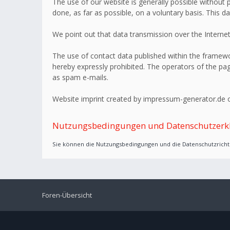
The use of our website is generally possible without p
done, as far as possible, on a voluntary basis. This d
We point out that data transmission over the Internet
The use of contact data published within the framework
hereby expressly prohibited. The operators of the page
as spam e-mails.
Website imprint created by impressum-generator.de o
Nutzungsbedingungen und Datenschutzerk
Sie können die Nutzungsbedingungen und die Datenschutzrichtl
Foren-Übersicht