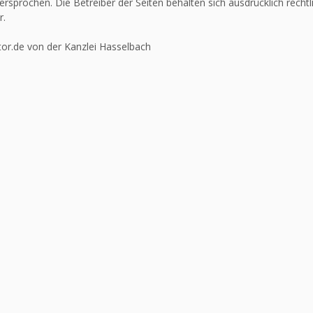
ersprochen. Die Betreiber der Seiten behalten sich ausdrücklich recht
r.
or.de von der Kanzlei Hasselbach