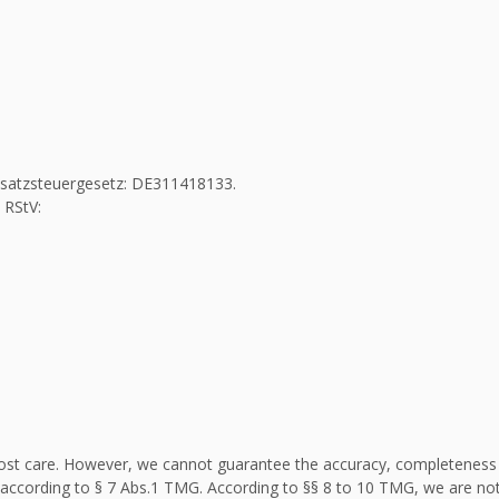
Umsatzsteuergesetz: DE311418133.
 RStV:
st care. However, we cannot guarantee the accuracy, completeness an
according to § 7 Abs.1 TMG. According to §§ 8 to 10 TMG, we are not 