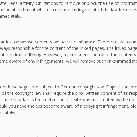
ate illegal activity. Obligations to remove or block the use of inform
om the point in time at which a concrete infringement of the law bec
mmediately.
d parties, on whose contents we have no influence. Therefore, we canno
lways responsible for the content of the linked pages. The linked page
e at the time of linking. However, a permanent control of the contents
ecome aware of any infringements, we will remove such links immediate
on these pages are subject to German copyright law. Duplication, proc
f the copyright law shall require the prior written consent of its re
al use. Insofar as the content on this site was not created by the oper
. Should you nevertheless become aware of a copyright infringement, p
diately.