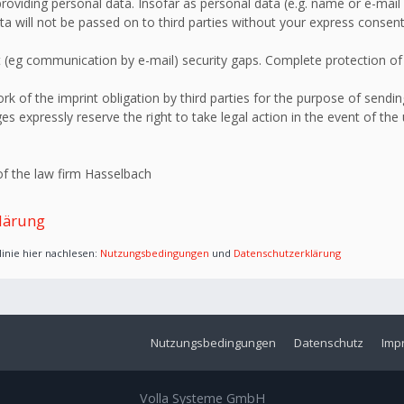
roviding personal data. Insofar as personal data (e.g. name or e-mail 
ata will not be passed on to third parties without your express consent
 (eg communication by e-mail) security gaps. Complete protection of d
 of the imprint obligation by third parties for the purpose of sending
s expressly reserve the right to take legal action in the event of the
f the law firm Hasselbach
lärung
inie hier nachlesen:
Nutzungsbedingungen
und
Datenschutzerklärung
Nutzungsbedingungen
Datenschutz
Imp
Volla Systeme GmbH