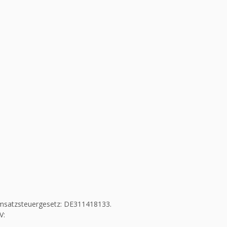
msatzsteuergesetz: DE311418133.
V: