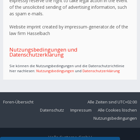
expressly reserve the right to take legal action in the event
of the unsolicited sending of advertising information, such
as spam e-mails.
Website imprint created by impressum-generator.de of the
law firm Hasselbach
Nutzungsbedingungen und
Datenschutzerklärung
Sie können die Nutzungsbedingungen und die Datenschutzrichtlinie
hier nachlesen:
Nutzungsbedingungen
und
Datenschutzerklärung
Foren-Übersicht
Alle Zeiten sind
UTC+02:00
Datenschutz
Impressum
Alle Cookies löschen
Nutzungsbedingungen
Volla Systeme GmbH