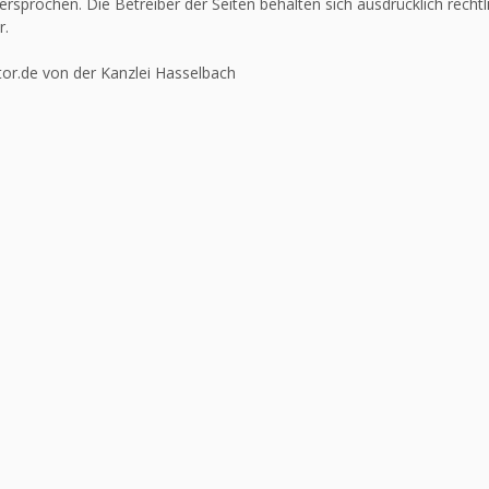
ersprochen. Die Betreiber der Seiten behalten sich ausdrücklich recht
r.
or.de von der Kanzlei Hasselbach