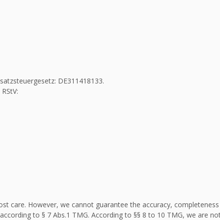
Umsatzsteuergesetz: DE311418133.
 RStV:
st care. However, we cannot guarantee the accuracy, completeness an
according to § 7 Abs.1 TMG. According to §§ 8 to 10 TMG, we are not 