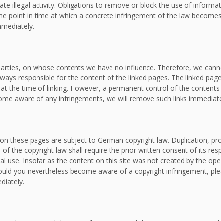
ate illegal activity. Obligations to remove or block the use of inform
om the point in time at which a concrete infringement of the law bec
mmediately.
d parties, on whose contents we have no influence. Therefore, we canno
lways responsible for the content of the linked pages. The linked page
e at the time of linking. However, a permanent control of the contents
ecome aware of any infringements, we will remove such links immediate
on these pages are subject to German copyright law. Duplication, proc
f the copyright law shall require the prior written consent of its re
al use. Insofar as the content on this site was not created by the oper
. Should you nevertheless become aware of a copyright infringement, p
diately.