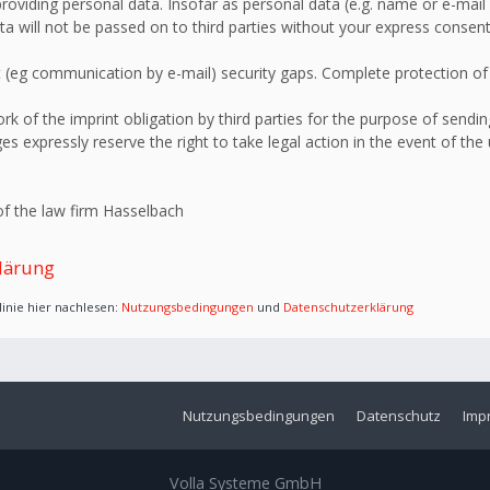
roviding personal data. Insofar as personal data (e.g. name or e-mail 
ata will not be passed on to third parties without your express consent
 (eg communication by e-mail) security gaps. Complete protection of d
 of the imprint obligation by third parties for the purpose of sending
s expressly reserve the right to take legal action in the event of the
f the law firm Hasselbach
lärung
inie hier nachlesen:
Nutzungsbedingungen
und
Datenschutzerklärung
Nutzungsbedingungen
Datenschutz
Imp
Volla Systeme GmbH