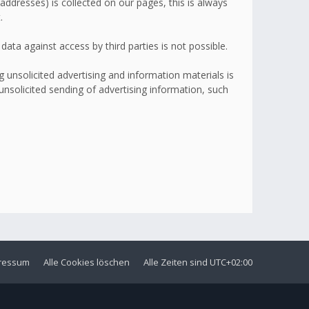
addresses) is collected on our pages, this is always
.
ata against access by third parties is not possible.
 unsolicited advertising and information materials is
 unsolicited sending of advertising information, such
ressum
Alle Cookies löschen
Alle Zeiten sind
UTC+02:00