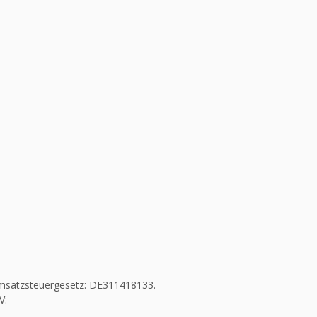
msatzsteuergesetz: DE311418133.
V: