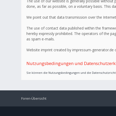
The use of our website is generally possible without p
done, as far as possible, on a voluntary basis. This d
We point out that data transmission over the Internet
The use of contact data published within the framework
hereby expressly prohibited. The operators of the page
as spam e-mails.
Website imprint created by impressum-generator.de o
Nutzungsbedingungen und Datenschutzerk
Sie können die Nutzungsbedingungen und die Datenschutzrichtl
Foren-Übersicht