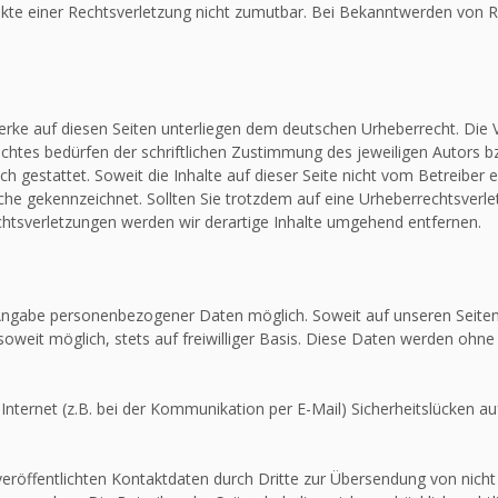
unkte einer Rechtsverletzung nicht zumutbar. Bei Bekanntwerden von R
Werke auf diesen Seiten unterliegen dem deutschen Urheberrecht. Die V
htes bedürfen der schriftlichen Zustimmung des jeweiligen Autors bz
ch gestattet. Soweit die Inhalte auf dieser Seite nicht vom Betreiber 
olche gekennzeichnet. Sollten Sie trotzdem auf eine Urheberrechtsver
tsverletzungen werden wir derartige Inhalte umgehend entfernen.
e Angabe personenbezogener Daten möglich. Soweit auf unseren Seit
soweit möglich, stets auf freiwilliger Basis. Diese Daten werden ohne
Internet (z.B. bei der Kommunikation per E-Mail) Sicherheitslücken au
röffentlichten Kontaktdaten durch Dritte zur Übersendung von nicht