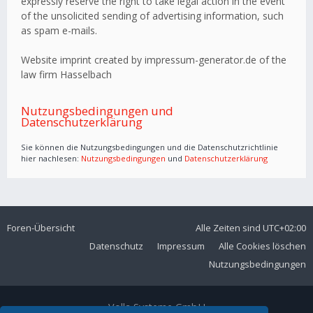
expressly reserve the right to take legal action in the event
of the unsolicited sending of advertising information, such
as spam e-mails.
Website imprint created by impressum-generator.de of the
law firm Hasselbach
Nutzungsbedingungen und
Datenschutzerklärung
Sie können die Nutzungsbedingungen und die Datenschutzrichtlinie
hier nachlesen:
Nutzungsbedingungen
und
Datenschutzerklärung
Foren-Übersicht
Alle Zeiten sind
UTC+02:00
Datenschutz
Impressum
Alle Cookies löschen
Nutzungsbedingungen
Volla Systeme GmbH