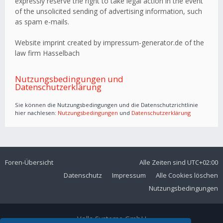
expressly reserve the right to take legal action in the event
of the unsolicited sending of advertising information, such
as spam e-mails.
Website imprint created by impressum-generator.de of the
law firm Hasselbach
Nutzungsbedingungen und
Datenschutzerklärung
Sie können die Nutzungsbedingungen und die Datenschutzrichtlinie
hier nachlesen:
Nutzungsbedingungen
und
Datenschutzerklärung
Foren-Übersicht
Alle Zeiten sind
UTC+02:00
Datenschutz
Impressum
Alle Cookies löschen
Nutzungsbedingungen
Volla Systeme GmbH