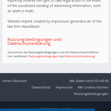
expressly reserve the right to take legal action in the event
of the unsolicited sending of advertising information, such
as spam e-mails.
Website imprint created by impressum-generator.de of the
law firm Hasselbach
Nutzungsbedingungen und
Datenschutzerklärung
Sie können die Nutzungsbedingungen und die Datenschutzrichtlinie
hier nachlesen:
Nutzungsbedingungen
und
Datenschutzerklärung
Foren-Übersicht
Alle Zeiten sind
UTC+02:00
Datenschutz
Impressum
Alle Cookies löschen
Nutzungsbedingungen
Volla Systeme GmbH