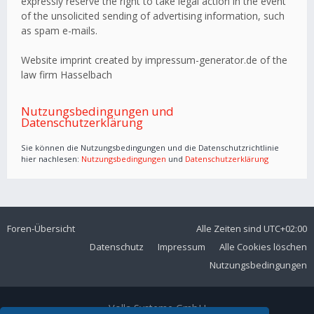
expressly reserve the right to take legal action in the event
of the unsolicited sending of advertising information, such
as spam e-mails.
Website imprint created by impressum-generator.de of the
law firm Hasselbach
Nutzungsbedingungen und
Datenschutzerklärung
Sie können die Nutzungsbedingungen und die Datenschutzrichtlinie
hier nachlesen:
Nutzungsbedingungen
und
Datenschutzerklärung
Foren-Übersicht
Alle Zeiten sind
UTC+02:00
Datenschutz
Impressum
Alle Cookies löschen
Nutzungsbedingungen
Volla Systeme GmbH