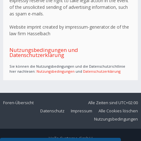
expressly reserve the right to take legal action in the event
of the unsolicited sending of advertising information, such
as spam e-mails.
Website imprint created by impressum-generator.de of the
law firm Hasselbach
Nutzungsbedingungen und
Datenschutzerklärung
Sie können die Nutzungsbedingungen und die Datenschutzrichtlinie
hier nachlesen:
Nutzungsbedingungen
und
Datenschutzerklärung
Foren-Übersicht
Alle Zeiten sind
UTC+02:00
Datenschutz
Impressum
Alle Cookies löschen
Nutzungsbedingungen
Volla Systeme GmbH