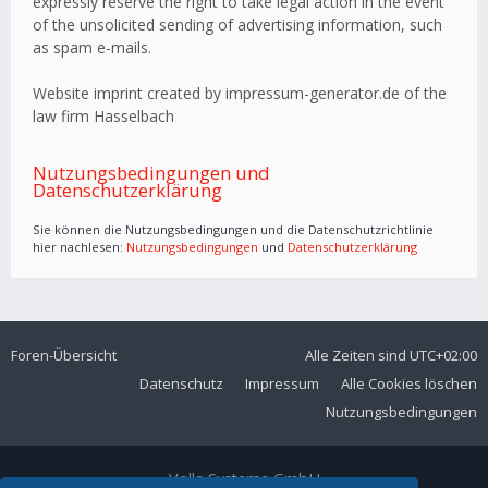
expressly reserve the right to take legal action in the event
of the unsolicited sending of advertising information, such
as spam e-mails.
Website imprint created by impressum-generator.de of the
law firm Hasselbach
Nutzungsbedingungen und
Datenschutzerklärung
Sie können die Nutzungsbedingungen und die Datenschutzrichtlinie
hier nachlesen:
Nutzungsbedingungen
und
Datenschutzerklärung
Foren-Übersicht
Alle Zeiten sind
UTC+02:00
Datenschutz
Impressum
Alle Cookies löschen
Nutzungsbedingungen
Volla Systeme GmbH