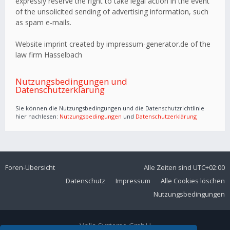
expressly reserve the right to take legal action in the event
of the unsolicited sending of advertising information, such
as spam e-mails.
Website imprint created by impressum-generator.de of the
law firm Hasselbach
Nutzungsbedingungen und
Datenschutzerklärung
Sie können die Nutzungsbedingungen und die Datenschutzrichtlinie
hier nachlesen:
Nutzungsbedingungen
und
Datenschutzerklärung
Foren-Übersicht
Alle Zeiten sind
UTC+02:00
Datenschutz
Impressum
Alle Cookies löschen
Nutzungsbedingungen
Volla Systeme GmbH