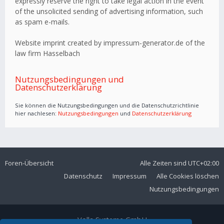
expressly reserve the right to take legal action in the event
of the unsolicited sending of advertising information, such
as spam e-mails.
Website imprint created by impressum-generator.de of the
law firm Hasselbach
Nutzungsbedingungen und
Datenschutzerklärung
Sie können die Nutzungsbedingungen und die Datenschutzrichtlinie
hier nachlesen:
Nutzungsbedingungen
und
Datenschutzerklärung
Foren-Übersicht
Alle Zeiten sind
UTC+02:00
Datenschutz
Impressum
Alle Cookies löschen
Nutzungsbedingungen
Volla Systeme GmbH