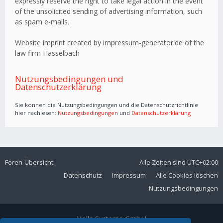
expressly reserve the right to take legal action in the event
of the unsolicited sending of advertising information, such
as spam e-mails.
Website imprint created by impressum-generator.de of the
law firm Hasselbach
Nutzungsbedingungen und
Datenschutzerklärung
Sie können die Nutzungsbedingungen und die Datenschutzrichtlinie
hier nachlesen:
Nutzungsbedingungen
und
Datenschutzerklärung
Foren-Übersicht
Alle Zeiten sind
UTC+02:00
Datenschutz
Impressum
Alle Cookies löschen
Nutzungsbedingungen
Volla Systeme GmbH