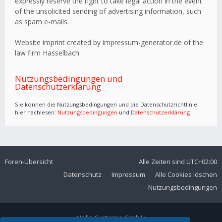
expressly reserve the right to take legal action in the event
of the unsolicited sending of advertising information, such
as spam e-mails.
Website imprint created by impressum-generator.de of the
law firm Hasselbach
Nutzungsbedingungen und
Datenschutzerklärung
Sie können die Nutzungsbedingungen und die Datenschutzrichtlinie
hier nachlesen:
Nutzungsbedingungen
und
Datenschutzerklärung
Foren-Übersicht
Alle Zeiten sind
UTC+02:00
Datenschutz
Impressum
Alle Cookies löschen
Nutzungsbedingungen
Volla Systeme GmbH