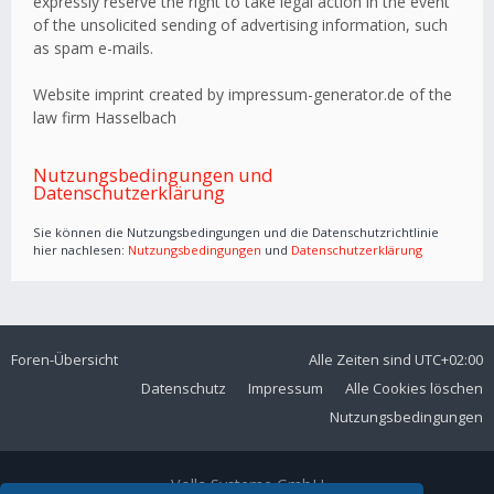
expressly reserve the right to take legal action in the event
of the unsolicited sending of advertising information, such
as spam e-mails.
Website imprint created by impressum-generator.de of the
law firm Hasselbach
Nutzungsbedingungen und
Datenschutzerklärung
Sie können die Nutzungsbedingungen und die Datenschutzrichtlinie
hier nachlesen:
Nutzungsbedingungen
und
Datenschutzerklärung
Foren-Übersicht
Alle Zeiten sind
UTC+02:00
Datenschutz
Impressum
Alle Cookies löschen
Nutzungsbedingungen
Volla Systeme GmbH