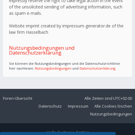
expressly reserve the right to take legal action in the event
of the unsolicited sending of advertising information, such
as spam e-mails.
Website imprint created by impressum-generator.de of the
law firm Hasselbach
Nutzungsbedingungen und
Datenschutzerklärung
Sie können die Nutzungsbedingungen und die Datenschutzrichtlinie
hier nachlesen:
Nutzungsbedingungen
und
Datenschutzerklärung
Foren-Übersicht
Alle Zeiten sind
UTC+02:00
Datenschutz
Impressum
Alle Cookies löschen
Nutzungsbedingungen
Volla Systeme GmbH