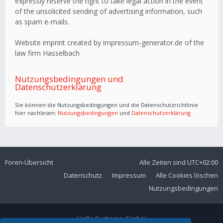
expressly reserve the right to take legal action in the event
of the unsolicited sending of advertising information, such
as spam e-mails.
Website imprint created by impressum-generator.de of the
law firm Hasselbach
Nutzungsbedingungen und
Datenschutzerklärung
Sie können die Nutzungsbedingungen und die Datenschutzrichtlinie
hier nachlesen:
Nutzungsbedingungen
und
Datenschutzerklärung
Foren-Übersicht
Alle Zeiten sind
UTC+02:00
Datenschutz
Impressum
Alle Cookies löschen
Nutzungsbedingungen
Volla Systeme GmbH