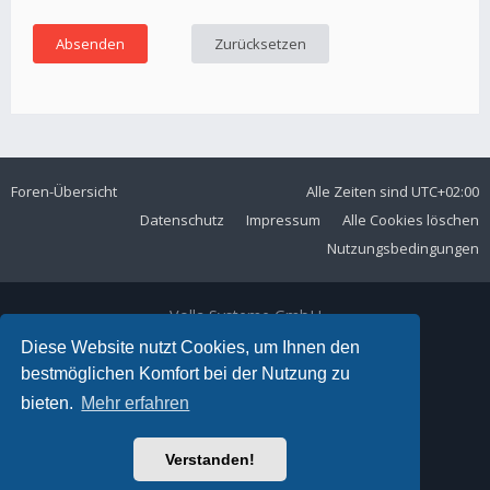
Foren-Übersicht
Alle Zeiten sind
UTC+02:00
Datenschutz
Impressum
Alle Cookies löschen
Nutzungsbedingungen
Volla Systeme GmbH
Kölner Straße 102
Diese Website nutzt Cookies, um Ihnen den
42897 Remscheid
bestmöglichen Komfort bei der Nutzung zu
Telefon:
+49 2191 59897 61
bieten.
Mehr erfahren
E-Mail:
forum@volla.online
Powered by
phpBB
® Forum Software © phpBB Limited
Verstanden!
Ariki Theme by
Gramziu
Deutsche Übersetzung durch
phpBB.de