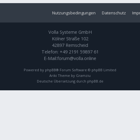
Nutzungsbedingungen
Datenschutz
Imp
Volla Systeme GmbH
Kölner Straße 102
42897 Remscheid
Telefon:
+49 2191 59897 61
E-Mail:
forum@volla.online
Powered by
phpBB
® Forum Software © phpBB Limited
Ariki Theme by
Gramziu
Deutsche Übersetzung durch
phpBB.de