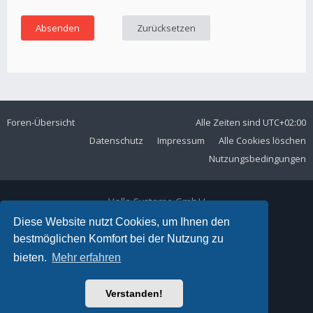
Foren-Übersicht
Alle Zeiten sind
UTC+02:00
Datenschutz
Impressum
Alle Cookies löschen
Nutzungsbedingungen
Volla Systeme GmbH
Kölner Straße 102
Diese Website nutzt Cookies, um Ihnen den
42897 Remscheid
bestmöglichen Komfort bei der Nutzung zu
Telefon:
+49 2191 59897 61
bieten.
Mehr erfahren
E-Mail:
forum@volla.online
Powered by
phpBB
® Forum Software © phpBB Limited
Verstanden!
Ariki Theme by
Gramziu
Deutsche Übersetzung durch
phpBB.de