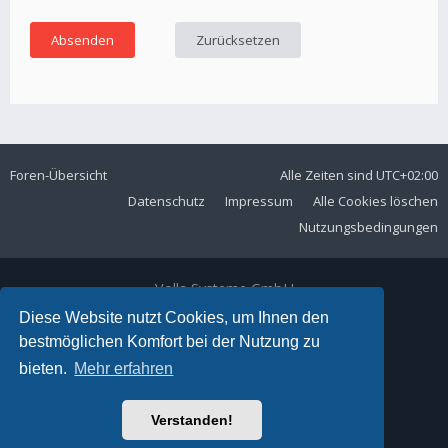
Foren-Übersicht
Alle Zeiten sind
UTC+02:00
Datenschutz
Impressum
Alle Cookies löschen
Nutzungsbedingungen
Volla Systeme GmbH
Kölner Straße 102
Diese Website nutzt Cookies, um Ihnen den
42897 Remscheid
bestmöglichen Komfort bei der Nutzung zu
Telefon:
+49 2191 59897 61
bieten.
Mehr erfahren
E-Mail:
forum@volla.online
Powered by
phpBB
® Forum Software © phpBB Limited
Verstanden!
Ariki Theme by
Gramziu
Deutsche Übersetzung durch
phpBB.de