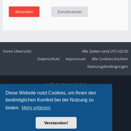
Foren-Übersicht
Alle Zeiten sind
UTC+02:00
Datenschutz
Impressum
Alle Cookies löschen
Nutzungsbedingungen
Volla Systeme GmbH
Kölner Straße 102
Diese Website nutzt Cookies, um Ihnen den
42897 Remscheid
bestmöglichen Komfort bei der Nutzung zu
Telefon:
+49 2191 59897 61
bieten.
Mehr erfahren
E-Mail:
forum@volla.online
Powered by
phpBB
® Forum Software © phpBB Limited
Verstanden!
Ariki Theme by
Gramziu
Deutsche Übersetzung durch
phpBB.de