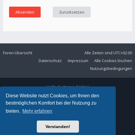
Foren-Übersicht
Alle Zeiten sind
UTC+02:00
Datenschutz
Impressum
Alle Cookies löschen
Nutzungsbedingungen
Volla Systeme GmbH
Kölner Straße 102
Diese Website nutzt Cookies, um Ihnen den
42897 Remscheid
bestmöglichen Komfort bei der Nutzung zu
Telefon:
+49 2191 59897 61
bieten.
Mehr erfahren
E-Mail:
forum@volla.online
Powered by
phpBB
® Forum Software © phpBB Limited
Verstanden!
Ariki Theme by
Gramziu
Deutsche Übersetzung durch
phpBB.de