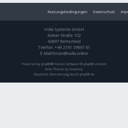
Nutzungsbedingungen
Datenschutz
Imp
Volla Systeme GmbH
Kölner Straße 102
42897 Remscheid
Telefon:
+49 2191 59897 61
E-Mail:
forum@volla.online
Powered by
phpBB
® Forum Software © phpBB Limited
Ariki Theme by
Gramziu
Deutsche Übersetzung durch
phpBB.de