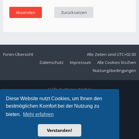
Foren-Übersicht
Alle Zeiten sind
UTC+02:00
Datenschutz
Impressum
Alle Cookies löschen
Nutzungsbedingungen
Volla Systeme GmbH
Kölner Straße 102
Diese Website nutzt Cookies, um Ihnen den
42897 Remscheid
bestmöglichen Komfort bei der Nutzung zu
Telefon:
+49 2191 59897 61
bieten.
Mehr erfahren
E-Mail:
forum@volla.online
Powered by
phpBB
® Forum Software © phpBB Limited
Verstanden!
Ariki Theme by
Gramziu
Deutsche Übersetzung durch
phpBB.de