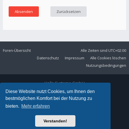
Foren-Übersicht
Alle Zeiten sind
UTC+02:00
Datenschutz
Impressum
Alle Cookies löschen
Nutzungsbedingungen
Volla Systeme GmbH
Kölner Straße 102
Diese Website nutzt Cookies, um Ihnen den
42897 Remscheid
bestmöglichen Komfort bei der Nutzung zu
Telefon:
+49 2191 59897 61
bieten.
Mehr erfahren
E-Mail:
forum@volla.online
Powered by
phpBB
® Forum Software © phpBB Limited
Verstanden!
Ariki Theme by
Gramziu
Deutsche Übersetzung durch
phpBB.de