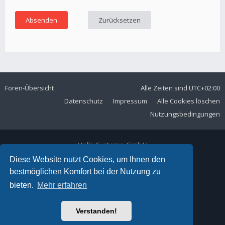
Foren-Übersicht
Alle Zeiten sind
UTC+02:00
Datenschutz
Impressum
Alle Cookies löschen
Nutzungsbedingungen
Volla Systeme GmbH
Kölner Straße 102
Diese Website nutzt Cookies, um Ihnen den
42897 Remscheid
bestmöglichen Komfort bei der Nutzung zu
Telefon:
+49 2191 59897 61
bieten.
Mehr erfahren
E-Mail:
forum@volla.online
Powered by
phpBB
® Forum Software © phpBB Limited
Verstanden!
Ariki Theme by
Gramziu
Deutsche Übersetzung durch
phpBB.de