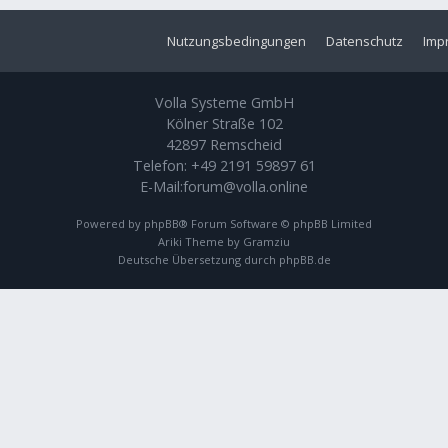
Nutzungsbedingungen
Datenschutz
Imp
Volla Systeme GmbH
Kölner Straße 102
42897 Remscheid
Telefon:
+49 2191 59897 61
E-Mail:
forum@volla.online
Powered by
phpBB
® Forum Software © phpBB Limited
Ariki Theme by
Gramziu
Deutsche Übersetzung durch
phpBB.de