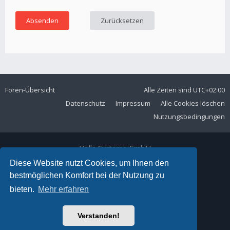
Foren-Übersicht
Alle Zeiten sind
UTC+02:00
Datenschutz
Impressum
Alle Cookies löschen
Nutzungsbedingungen
Volla Systeme GmbH
Kölner Straße 102
Diese Website nutzt Cookies, um Ihnen den
42897 Remscheid
bestmöglichen Komfort bei der Nutzung zu
Telefon:
+49 2191 59897 61
bieten.
Mehr erfahren
E-Mail:
forum@volla.online
Powered by
phpBB
® Forum Software © phpBB Limited
Verstanden!
Ariki Theme by
Gramziu
Deutsche Übersetzung durch
phpBB.de