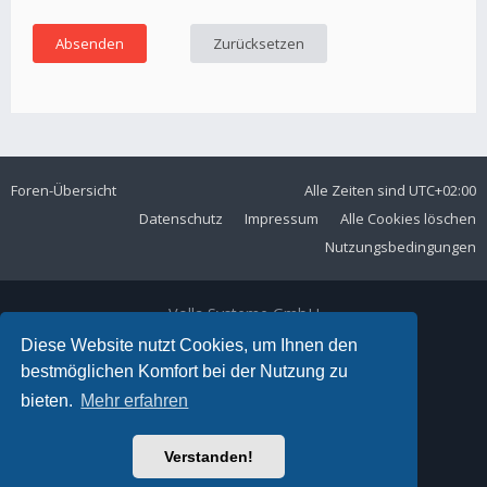
Foren-Übersicht
Alle Zeiten sind
UTC+02:00
Datenschutz
Impressum
Alle Cookies löschen
Nutzungsbedingungen
Volla Systeme GmbH
Kölner Straße 102
Diese Website nutzt Cookies, um Ihnen den
42897 Remscheid
bestmöglichen Komfort bei der Nutzung zu
Telefon:
+49 2191 59897 61
bieten.
Mehr erfahren
E-Mail:
forum@volla.online
Powered by
phpBB
® Forum Software © phpBB Limited
Verstanden!
Ariki Theme by
Gramziu
Deutsche Übersetzung durch
phpBB.de