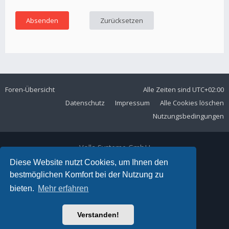
Foren-Übersicht
Alle Zeiten sind
UTC+02:00
Datenschutz
Impressum
Alle Cookies löschen
Nutzungsbedingungen
Volla Systeme GmbH
Kölner Straße 102
Diese Website nutzt Cookies, um Ihnen den
42897 Remscheid
bestmöglichen Komfort bei der Nutzung zu
Telefon:
+49 2191 59897 61
bieten.
Mehr erfahren
E-Mail:
forum@volla.online
Powered by
phpBB
® Forum Software © phpBB Limited
Verstanden!
Ariki Theme by
Gramziu
Deutsche Übersetzung durch
phpBB.de