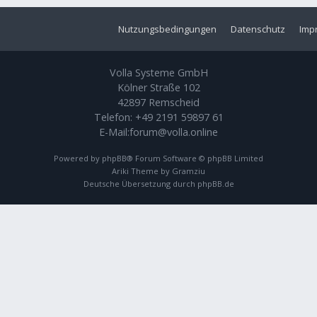
Nutzungsbedingungen
Datenschutz
Imp
Volla Systeme GmbH
Kölner Straße 102
42897 Remscheid
Telefon:
+49 2191 59897 61
E-Mail:
forum@volla.online
Powered by
phpBB
® Forum Software © phpBB Limited
Ariki Theme by
Gramziu
Deutsche Übersetzung durch
phpBB.de