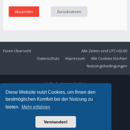
Foren-Übersicht
Alle Zeiten sind
UTC+02:00
Datenschutz
Impressum
Alle Cookies löschen
Nutzungsbedingungen
Volla Systeme GmbH
Kölner Straße 102
Diese Website nutzt Cookies, um Ihnen den
42897 Remscheid
bestmöglichen Komfort bei der Nutzung zu
Telefon:
+49 2191 59897 61
bieten.
Mehr erfahren
E-Mail:
forum@volla.online
Powered by
phpBB
® Forum Software © phpBB Limited
Verstanden!
Ariki Theme by
Gramziu
Deutsche Übersetzung durch
phpBB.de