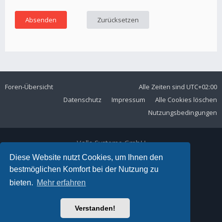
Foren-Übersicht
Alle Zeiten sind
UTC+02:00
Datenschutz
Impressum
Alle Cookies löschen
Nutzungsbedingungen
Volla Systeme GmbH
Kölner Straße 102
Diese Website nutzt Cookies, um Ihnen den
42897 Remscheid
bestmöglichen Komfort bei der Nutzung zu
Telefon:
+49 2191 59897 61
bieten.
Mehr erfahren
E-Mail:
forum@volla.online
Powered by
phpBB
® Forum Software © phpBB Limited
Verstanden!
Ariki Theme by
Gramziu
Deutsche Übersetzung durch
phpBB.de