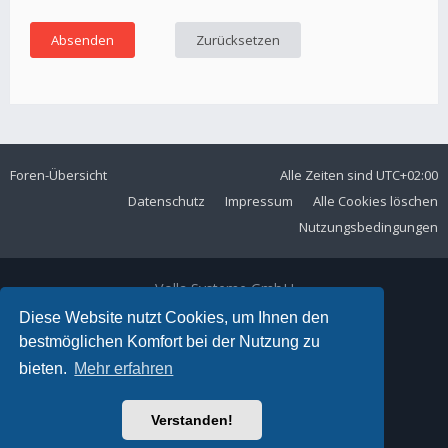
Foren-Übersicht
Alle Zeiten sind
UTC+02:00
Datenschutz
Impressum
Alle Cookies löschen
Nutzungsbedingungen
Volla Systeme GmbH
Kölner Straße 102
Diese Website nutzt Cookies, um Ihnen den
42897 Remscheid
bestmöglichen Komfort bei der Nutzung zu
Telefon:
+49 2191 59897 61
bieten.
Mehr erfahren
E-Mail:
forum@volla.online
Powered by
phpBB
® Forum Software © phpBB Limited
Verstanden!
Ariki Theme by
Gramziu
Deutsche Übersetzung durch
phpBB.de