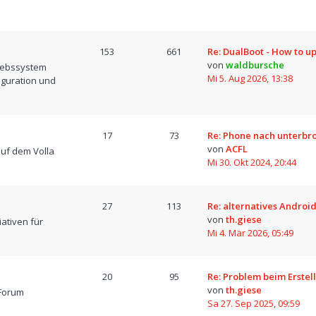
153
661
Re: DualBoot - How to u
von
waldbursche
iebssystem
Mi 5. Aug 2026, 13:38
iguration und
17
73
Re: Phone nach unterb
von
ACFL
uf dem Volla
Mi 30. Okt 2024, 20:44
27
113
Re: alternatives Android
von
th.giese
iativen für
Mi 4. Mär 2026, 05:49
20
95
Re: Problem beim Erstel
von
th.giese
Forum
Sa 27. Sep 2025, 09:59