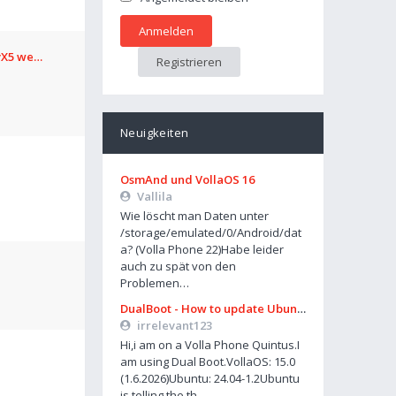
avX5 we…
Registrieren
Neuigkeiten
OsmAnd und VollaOS 16
Vallila
Wie löscht man Daten unter
/storage/emulated/0/Android/dat
a? (Volla Phone 22)Habe leider
auch zu spät von den
Problemen…
DualBoot - How to update Ubuntu
irrelevant123
Hi,i am on a Volla Phone Quintus.I
am using Dual Boot.VollaOS: 15.0
(1.6.2026)Ubuntu: 24.04-1.2Ubuntu
is telling the th…