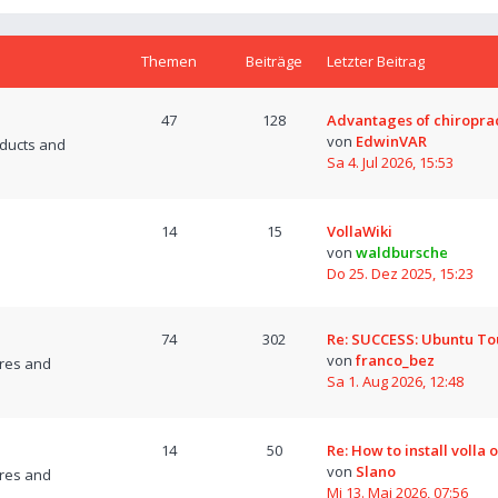
Themen
Beiträge
Letzter Beitrag
47
128
Advantages of chiropra
von
EdwinVAR
oducts and
Sa 4. Jul 2026, 15:53
14
15
VollaWiki
von
waldbursche
Do 25. Dez 2025, 15:23
74
302
Re: SUCCESS: Ubuntu T
von
franco_bez
res and
Sa 1. Aug 2026, 12:48
14
50
Re: How to install volla 
von
Slano
res and
Mi 13. Mai 2026, 07:56