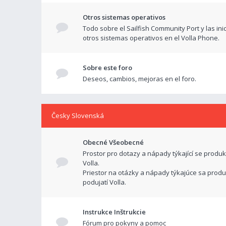
Otros sistemas operativos
Todo sobre el Sailfish Community Port y las ini
otros sistemas operativos en el Volla Phone.
Sobre este foro
Deseos, cambios, mejoras en el foro.
Česky Slovenská
Obecné Všeobecné
Prostor pro dotazy a nápady týkající se produk
Volla.
Priestor na otázky a nápady týkajúce sa produ
podujatí Volla.
Instrukce Inštrukcie
Fórum pro pokyny a pomoc