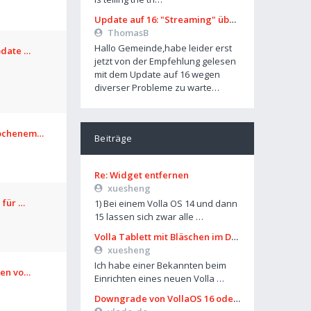
Update auf 16: "Streaming" über Mobilfunk geht nicht mehr
ThomasB
Hallo Gemeinde,habe leider erst
pdate …
jetzt von der Empfehlung gelesen
mit dem Update auf 16 wegen
diverser Probleme zu warte…
rochenem…
Beiträge
Re: Widget entfernen
xuesheng
 für …
1) Bei einem Volla OS 14 und dann
15 lassen sich zwar alle …
Volla Tablett mit Bläschen im Display?
xuesheng
Ich habe einer Bekannten beim
len vo…
Einrichten eines neuen Volla …
Downgrade von VollaOS 16 oder Formatierung von Userdata (aus UT)