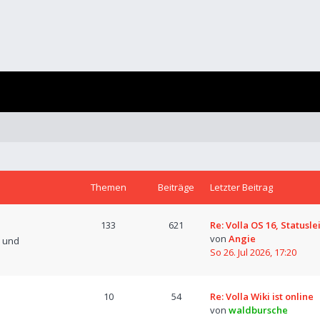
Themen
Beiträge
Letzter Beitrag
133
621
Re: Volla OS 16, Statusle
von
Angie
n und
So 26. Jul 2026, 17:20
10
54
Re: Volla Wiki ist online
von
waldbursche