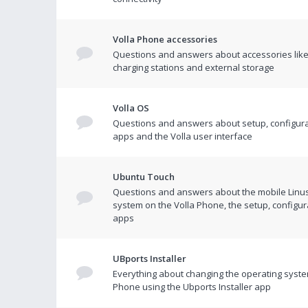
Volla Phone accessories
Questions and answers about accessories like
charging stations and external storage
Volla OS
Questions and answers about setup, configura
apps and the Volla user interface
Ubuntu Touch
Questions and answers about the mobile Linu
system on the Volla Phone, the setup, configur
apps
UBports Installer
Everything about changing the operating syste
Phone using the Ubports Installer app