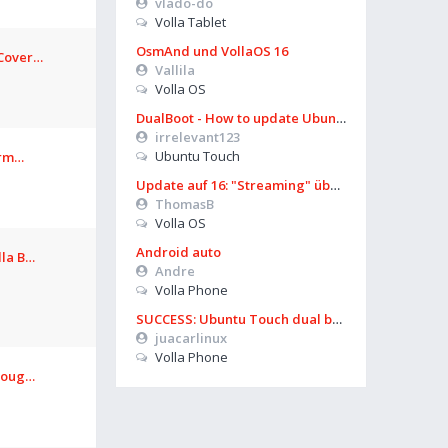
vlado-do
Volla Tablet
OsmAnd und VollaOS 16
 Cover…
Vallila
Volla OS
DualBoot - How to update Ubuntu
irrelevant123
Ubuntu Touch
form…
Update auf 16: "Streaming" über Mobilfunk geht nicht mehr
ThomasB
Volla OS
Android auto
lla B…
Andre
Volla Phone
SUCCESS: Ubuntu Touch dual boot works again on Volla OS 16 (Boot Manager)
juacarlinux
Volla Phone
hroug…