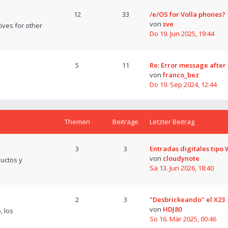
12
33
/e/OS for Volla phones?
von
sve
tives for other
Do 19. Jun 2025, 19:44
5
11
Re: Error message after
von
franco_bez
Do 19. Sep 2024, 12:44
Themen
Beiträge
Letzter Beitrag
3
3
Entradas digitales tipo
von
cloudynote
uctos y
Sa 13. Jun 2026, 18:40
2
3
"Desbrickeando" el X23
von
HDJ80
, los
So 16. Mär 2025, 00:46