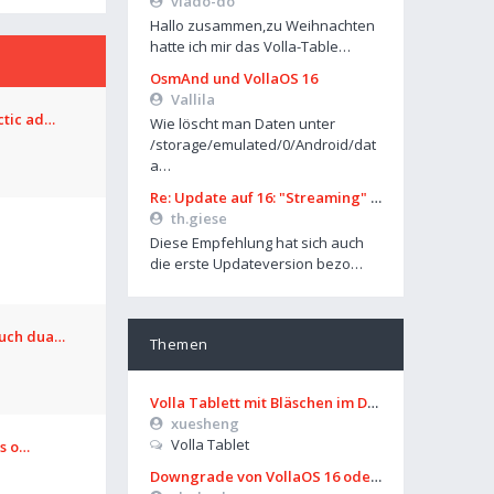
vlado-do
Hallo zusammen,zu Weihnachten
hatte ich mir das Volla-Table…
OsmAnd und VollaOS 16
Vallila
ctic ad…
Wie löscht man Daten unter
/storage/emulated/0/Android/dat
a…
Re: Update auf 16: "Streaming" über Mobilfunk geht nicht mehr
th.giese
Diese Empfehlung hat sich auch
die erste Updateversion bezo…
ouch dua…
Themen
Volla Tablett mit Bläschen im Display?
xuesheng
Volla Tablet
os o…
Downgrade von VollaOS 16 oder Formatierung von Userdata (aus UT)