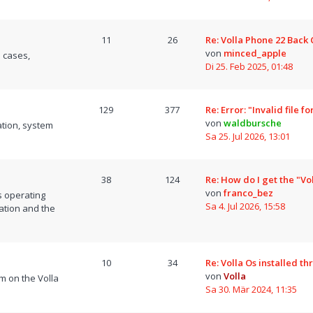
11
26
Re: Volla Phone 22 Back
von
minced_apple
 cases,
Di 25. Feb 2025, 01:48
129
377
Re: Error: "Invalid file 
von
waldbursche
tion, system
Sa 25. Jul 2026, 13:01
38
124
Re: How do I get the "Vo
von
franco_bez
s operating
Sa 4. Jul 2026, 15:58
ation and the
10
34
Re: Volla Os installed t
von
Volla
m on the Volla
Sa 30. Mär 2024, 11:35