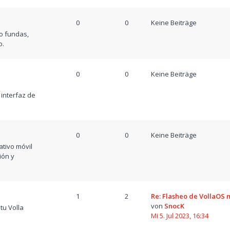
0
0
Keine Beiträge
o fundas,
o.
0
0
Keine Beiträge
a
 interfaz de
0
0
Keine Beiträge
tivo móvil
ión y
1
2
Re: Flasheo de VollaOS
von
SnocK
tu Volla
Mi 5. Jul 2023, 16:34