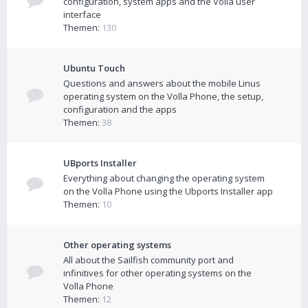
configuration, system apps and the Volla user
interface
Themen:
130
Ubuntu Touch
Questions and answers about the mobile Linus
operating system on the Volla Phone, the setup,
configuration and the apps
Themen:
38
UBports Installer
Everything about changing the operating system
on the Volla Phone using the Ubports Installer app
Themen:
10
Other operating systems
All about the Sailfish community port and
infinitives for other operating systems on the
Volla Phone
Themen:
12