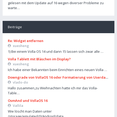
gelesen mit dem Update auf 16 wegen diverser Probleme zu
warte…
Beiträge
Re: Widget entfernen
xuesheng
1) Bei einem Volla OS 14 und dann 15 lassen sich zwar alle …
Volla Tablett mit Bläschen im Display?
xuesheng
Ich habe einer Bekannten beim Einrichten eines neuen Volla …
Downgrade von VollaOS 16 oder Formatierung von Userdata (aus
vlado-do
Hallo zusammen,zu Weihnachten hatte ich mir das Volla-
Table…
OsmAnd und VollaOS 16
Vallila
Wie löscht man Daten unter
/storage/emulated/0/Android/data…