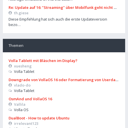
Re: Update auf 16: "Streaming" über Mobilfunk geht nicht mehr
th.giese
Diese Empfehlung hat sich auch die erste Updateversion
bezo…
Themen
Volla Tablett mit Bläschen im Display?
xuesheng
Volla Tablet
Downgrade von VollaOS 16 oder Formatierung von Userdata (aus
vlado-do
Volla Tablet
OsmAnd und VollaOS 16
Vallila
Volla OS
DualBoot - How to update Ubuntu
irrelevant123