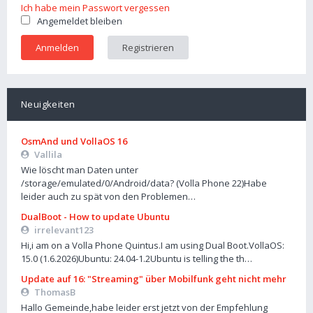
Ich habe mein Passwort vergessen
Angemeldet bleiben
Registrieren
Neuigkeiten
OsmAnd und VollaOS 16
Vallila
Wie löscht man Daten unter
/storage/emulated/0/Android/data? (Volla Phone 22)Habe
leider auch zu spät von den Problemen…
DualBoot - How to update Ubuntu
irrelevant123
Hi,i am on a Volla Phone Quintus.I am using Dual Boot.VollaOS:
15.0 (1.6.2026)Ubuntu: 24.04-1.2Ubuntu is telling the th…
Update auf 16: "Streaming" über Mobilfunk geht nicht mehr
ThomasB
Hallo Gemeinde,habe leider erst jetzt von der Empfehlung