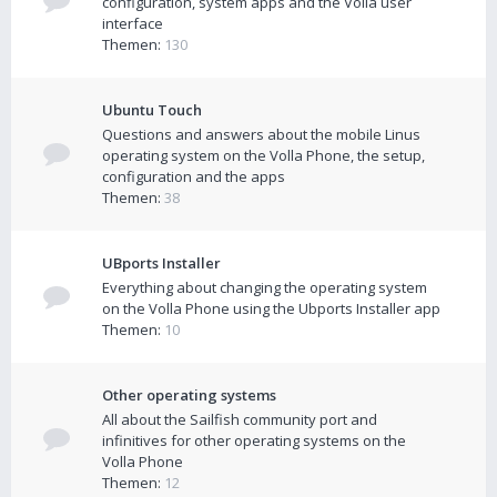
configuration, system apps and the Volla user
interface
Themen:
130
Ubuntu Touch
Questions and answers about the mobile Linus
operating system on the Volla Phone, the setup,
configuration and the apps
Themen:
38
UBports Installer
Everything about changing the operating system
on the Volla Phone using the Ubports Installer app
Themen:
10
Other operating systems
All about the Sailfish community port and
infinitives for other operating systems on the
Volla Phone
Themen:
12