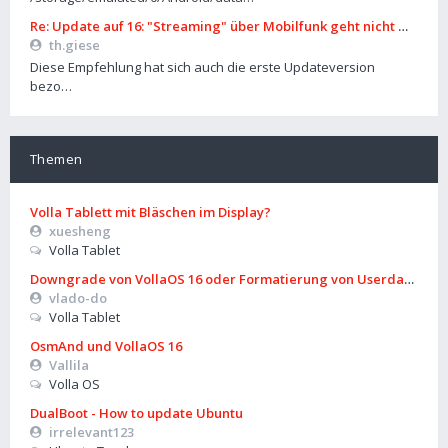
Re: Update auf 16: "Streaming" über Mobilfunk geht nicht mehr
th.giese
Diese Empfehlung hat sich auch die erste Updateversion
bezo…
Themen
Volla Tablett mit Bläschen im Display?
xuesheng
Volla Tablet
Downgrade von VollaOS 16 oder Formatierung von Userdata (aus
vlado-do
Volla Tablet
OsmAnd und VollaOS 16
Vallila
Volla OS
DualBoot - How to update Ubuntu
irrelevant123