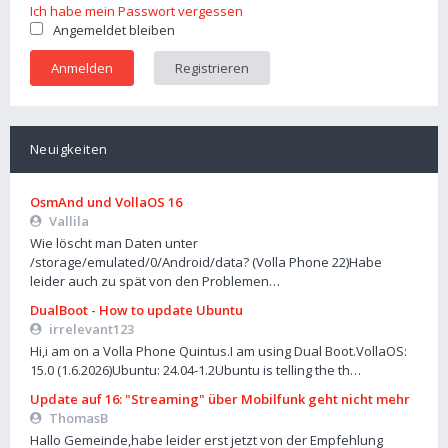
Ich habe mein Passwort vergessen
Angemeldet bleiben
Registrieren
Neuigkeiten
OsmAnd und VollaOS 16
Vallila
Wie löscht man Daten unter
/storage/emulated/0/Android/data? (Volla Phone 22)Habe
leider auch zu spät von den Problemen…
DualBoot - How to update Ubuntu
irrelevant123
Hi,i am on a Volla Phone Quintus.I am using Dual Boot.VollaOS:
15.0 (1.6.2026)Ubuntu: 24.04-1.2Ubuntu is telling the th…
Update auf 16: "Streaming" über Mobilfunk geht nicht mehr
ThomasB
Hallo Gemeinde,habe leider erst jetzt von der Empfehlung