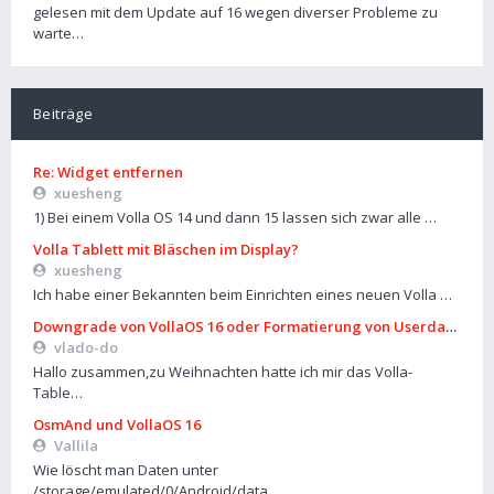
gelesen mit dem Update auf 16 wegen diverser Probleme zu
warte…
Beiträge
Re: Widget entfernen
xuesheng
1) Bei einem Volla OS 14 und dann 15 lassen sich zwar alle …
Volla Tablett mit Bläschen im Display?
xuesheng
Ich habe einer Bekannten beim Einrichten eines neuen Volla …
Downgrade von VollaOS 16 oder Formatierung von Userdata (aus
vlado-do
Hallo zusammen,zu Weihnachten hatte ich mir das Volla-
Table…
OsmAnd und VollaOS 16
Vallila
Wie löscht man Daten unter
/storage/emulated/0/Android/data…