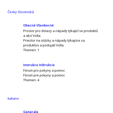
Česky Slovenská
Obecné Všeobecné
Prostor pro dotazy a nápady týkající se produktů
a akcí Volla.
Priestor na otázky a nápady týkajúce sa
produktov a podujatí Volla.
Themen:
1
Instrukce Inštrukcie
Fórum pro pokyny a pomoc
Fórum pre pokyny a pomoc
Themen:
4
Italiano
Generale