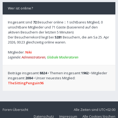
Wer ist online?
Insgesamt sind
72
Besucher online :: 1 sichtbares Mitglied, 0
unsichtbare Mitglieder und 71 Gäste (basierend auf den
aktiven Besuchern der letzten 5 Minuten)
Der Besucherrekord liegt bei
5281
Besuchern, die am Sa 25. Apr
2026, 00:23 gleichzeitig online waren.
Mitglieder:
Niki
Legende:
Administratoren
,
Globale Moderatoren
Beiträge insgesamt
8824
• Themen insgesamt
1962
• Mitglieder
insgesamt
2084
• Unser neuestes Mitglied:
TheSittingPenguin96
Foren-Übersicht
Alle Zeiten sind
UTC+02:00
Datenschutz
Impressum
Alle Cookies löschen