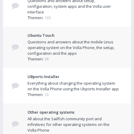
Questions and answers about setup,
configuration, system apps and the Volla user
interface
Themen:
130
Ubuntu Touch
Questions and answers about the mobile Linus
operating system on the Volla Phone, the setup,
configuration and the apps
Themen:
38
UBports Installer
Everything about changing the operating system
on the Volla Phone using the Ubports Installer app
Themen:
10
Other operating systems
All about the Sailfish community port and
infinitives for other operating systems on the
Volla Phone