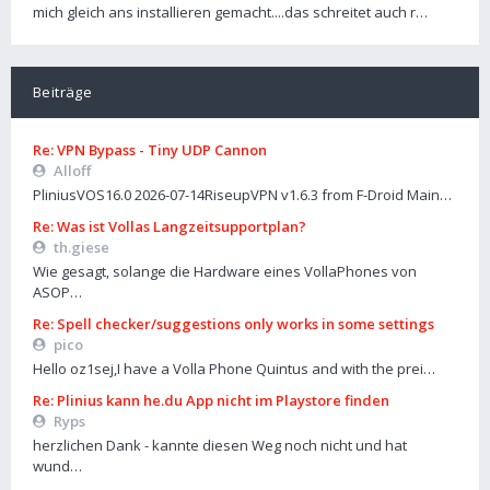
mich gleich ans installieren gemacht....das schreitet auch r…
Beiträge
Re: VPN Bypass - Tiny UDP Cannon
Alloff
PliniusVOS16.0 2026-07-14RiseupVPN v1.6.3 from F-Droid Main…
Re: Was ist Vollas Langzeitsupportplan?
th.giese
Wie gesagt, solange die Hardware eines VollaPhones von
ASOP…
Re: Spell checker/suggestions only works in some settings
pico
Hello oz1sej,I have a Volla Phone Quintus and with the prei…
Re: Plinius kann he.du App nicht im Playstore finden
Ryps
herzlichen Dank - kannte diesen Weg noch nicht und hat
wund…