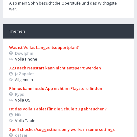
Also mein Sohn besucht die Oberstufe und das Wichtigste
wär…
Themen
Was ist Vollas Langzeitsupportplan?
Dowlphin
Volla Phone
X23 nach Neustart kann nicht entsperrt werden
jaZapalot
Allgemein
Plinius kann he.du App nicht im Playstore finden
Ryps
Volla OS
Ist das Volla Tablet für die Schule zu gebrauchen?
Niki
Volla Tablet
Spell checker/suggestions only works in some settings
oz1sej