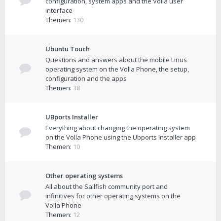
configuration, system apps and the Volla user
interface
Themen:
130
Ubuntu Touch
Questions and answers about the mobile Linus
operating system on the Volla Phone, the setup,
configuration and the apps
Themen:
38
UBports Installer
Everything about changing the operating system
on the Volla Phone using the Ubports Installer app
Themen:
10
Other operating systems
All about the Sailfish community port and
infinitives for other operating systems on the
Volla Phone
Themen:
12