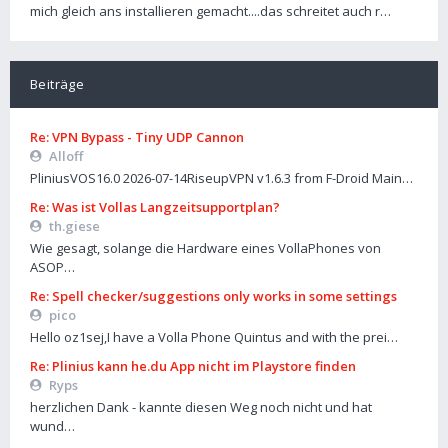
mich gleich ans installieren gemacht....das schreitet auch r…
Beiträge
Re: VPN Bypass - Tiny UDP Cannon
Alloff
PliniusVOS16.0 2026-07-14RiseupVPN v1.6.3 from F-Droid Main…
Re: Was ist Vollas Langzeitsupportplan?
th.giese
Wie gesagt, solange die Hardware eines VollaPhones von
ASOP…
Re: Spell checker/suggestions only works in some settings
pico
Hello oz1sej,I have a Volla Phone Quintus and with the prei…
Re: Plinius kann he.du App nicht im Playstore finden
Ryps
herzlichen Dank - kannte diesen Weg noch nicht und hat
wund…