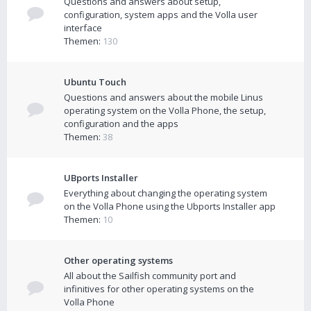
Questions and answers about setup,
configuration, system apps and the Volla user
interface
Themen:
130
Ubuntu Touch
Questions and answers about the mobile Linus
operating system on the Volla Phone, the setup,
configuration and the apps
Themen:
38
UBports Installer
Everything about changing the operating system
on the Volla Phone using the Ubports Installer app
Themen:
10
Other operating systems
All about the Sailfish community port and
infinitives for other operating systems on the
Volla Phone