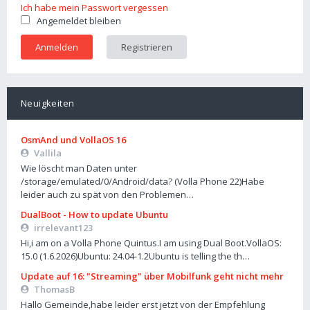
Ich habe mein Passwort vergessen
Angemeldet bleiben
Registrieren
Neuigkeiten
OsmAnd und VollaOS 16
Vallila
Wie löscht man Daten unter
/storage/emulated/0/Android/data? (Volla Phone 22)Habe
leider auch zu spät von den Problemen…
DualBoot - How to update Ubuntu
irrelevant123
Hi,i am on a Volla Phone Quintus.I am using Dual Boot.VollaOS:
15.0 (1.6.2026)Ubuntu: 24.04-1.2Ubuntu is telling the th…
Update auf 16: "Streaming" über Mobilfunk geht nicht mehr
ThomasB
Hallo Gemeinde,habe leider erst jetzt von der Empfehlung