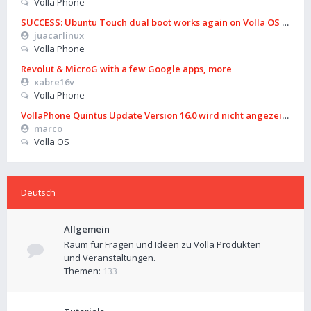
Volla Phone
SUCCESS: Ubuntu Touch dual boot works again on Volla OS 16 (B
juacarlinux
Volla Phone
Revolut & MicroG with a few Google apps, more
xabre16v
Volla Phone
VollaPhone Quintus Update Version 16.0 wird nicht angezeigt
marco
Volla OS
Deutsch
Allgemein
Raum für Fragen und Ideen zu Volla Produkten
und Veranstaltungen.
Themen:
133