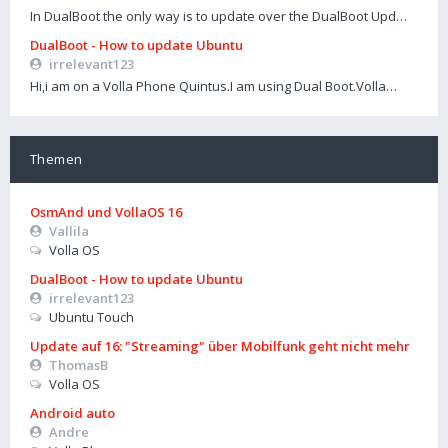
In DualBoot the only way is to update over the DualBoot Upd…
DualBoot - How to update Ubuntu
irrelevant123
Hi,i am on a Volla Phone Quintus.I am using Dual Boot.Volla…
Themen
OsmAnd und VollaOS 16
Vallila
Volla OS
DualBoot - How to update Ubuntu
irrelevant123
Ubuntu Touch
Update auf 16: "Streaming" über Mobilfunk geht nicht mehr
ThomasB
Volla OS
Android auto
Andre