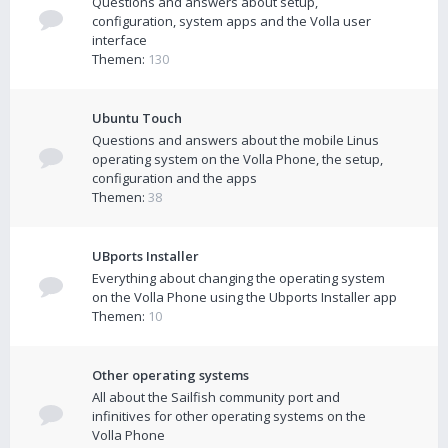
Questions and answers about setup,
configuration, system apps and the Volla user
interface
Themen:
130
Ubuntu Touch
Questions and answers about the mobile Linus
operating system on the Volla Phone, the setup,
configuration and the apps
Themen:
38
UBports Installer
Everything about changing the operating system
on the Volla Phone using the Ubports Installer app
Themen:
10
Other operating systems
All about the Sailfish community port and
infinitives for other operating systems on the
Volla Phone