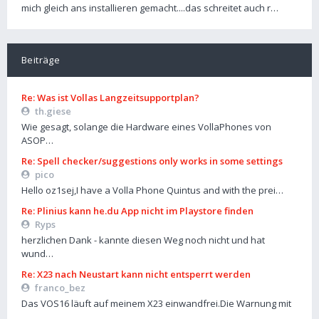
mich gleich ans installieren gemacht....das schreitet auch r…
Beiträge
Re: Was ist Vollas Langzeitsupportplan?
th.giese
Wie gesagt, solange die Hardware eines VollaPhones von
ASOP…
Re: Spell checker/suggestions only works in some settings
pico
Hello oz1sej,I have a Volla Phone Quintus and with the prei…
Re: Plinius kann he.du App nicht im Playstore finden
Ryps
herzlichen Dank - kannte diesen Weg noch nicht und hat
wund…
Re: X23 nach Neustart kann nicht entsperrt werden
franco_bez
Das VOS16 läuft auf meinem X23 einwandfrei.Die Warnung mit
…