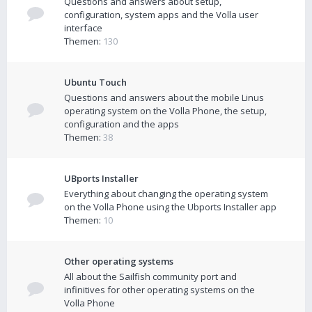
Questions and answers about setup,
configuration, system apps and the Volla user
interface
Themen:
130
Ubuntu Touch
Questions and answers about the mobile Linus
operating system on the Volla Phone, the setup,
configuration and the apps
Themen:
38
UBports Installer
Everything about changing the operating system
on the Volla Phone using the Ubports Installer app
Themen:
10
Other operating systems
All about the Sailfish community port and
infinitives for other operating systems on the
Volla Phone