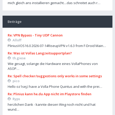
mich gleich ans installieren gemacht....das schreitet auch r…
Beiträge
Re: VPN Bypass - Tiny UDP Cannon
Alloff
PliniusVOS16.0 2026-07-14RiseupVPN v1.6.3 from F-Droid Main…
Re: Was ist Vollas Langzeitsupportplan?
th.giese
Wie gesagt, solange die Hardware eines VollaPhones von
ASOP…
Re: Spell checker/suggestions only works in some settings
pico
Hello oz1sej,I have a Volla Phone Quintus and with the prei…
Re: Plinius kann he.du App nicht im Playstore finden
Ryps
herzlichen Dank - kannte diesen Weg noch nicht und hat
wund…